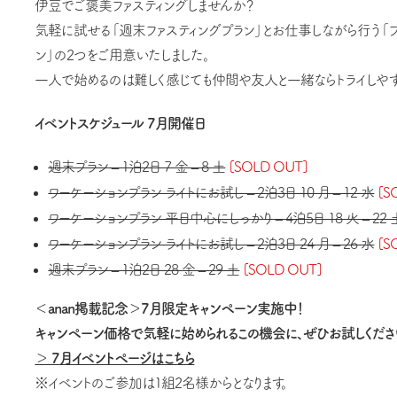
伊豆でご褒美ファスティングしませんか？
気軽に試せる「週末ファスティングプラン」とお仕事しながら行う「フ
ン」の2つをご用意いたしました。
一人で始めるのは難しく感じても仲間や友人と一緒ならトライしや
イベントスケジュール 7月開催日
週末プラン – 1泊2日 7 金 – 8 土
[SOLD OUT]
ワーケーションプラン ライトにお試し – 2泊3日 10 月 – 12 水
[S
ワーケーションプラン 平日中心にしっかり – 4泊5日 18 火 – 22 
ワーケーションプラン ライトにお試し – 2泊3日 24 月 – 26 水
[S
週末プラン – 1泊2日 28 金 – 29 土
[SOLD OUT]
＜anan掲載記念＞7月限定キャンペーン実施中！
キャンペーン価格で気軽に始められるこの機会に、ぜひお試しくださ
＞ 7月イベントページはこちら
※イベントのご参加は1組2名様からとなります。