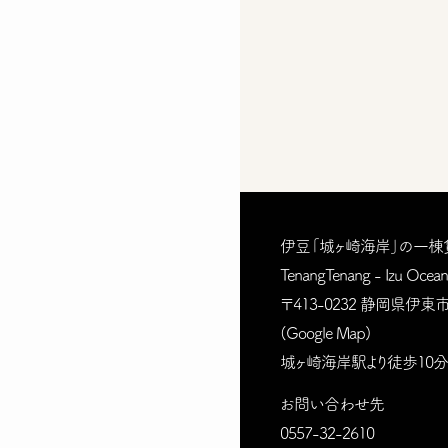
伊豆「城ヶ崎海岸」の一棟
TenangTenang - Izu Oceani
〒413-0232 静岡県伊東市
(
Google Map
)
城ヶ崎海岸駅より徒歩10分
お問い合わせ先
0557-32-2610