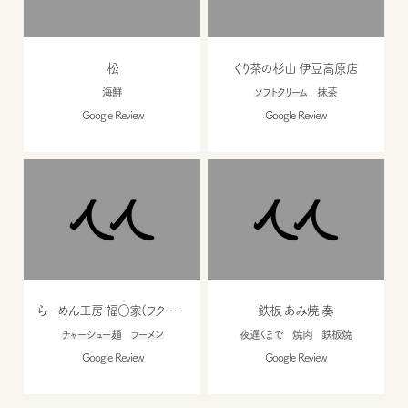
松
ぐり茶の杉山 伊豆高原店
海鮮
ソフトクリーム
抹茶
Google Review
Google Review
らーめん工房 福○家(フクワウチ)
鉄板 あみ焼 奏
チャーシュー麺
ラーメン
夜遅くまで
焼肉
鉄板焼
Google Review
Google Review