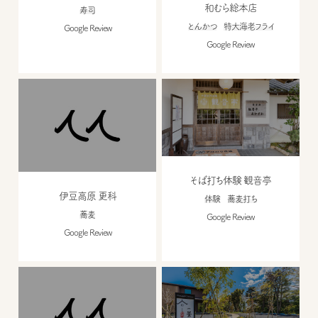
和むら総本店
寿司
とんかつ
特大海老フライ
Google Review
Google Review
そば打ち体験 観音亭
伊豆高原 更科
体験
蕎麦打ち
蕎麦
Google Review
Google Review