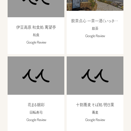
飲茶点心 一茶一酒（いっさいっしゅ）
伊豆高原 和食処 萬望亭
飲茶
和食
Google Review
Google Review
花まる銀彩
十割蕎麦 そば処 明日葉
回転寿司
蕎麦
Google Review
Google Review