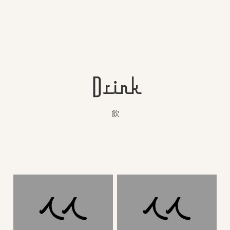
Drink
飲