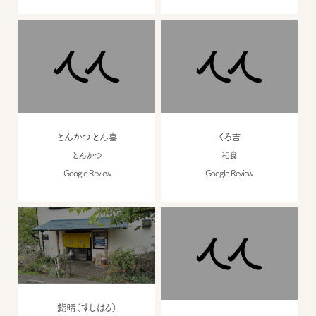
とんかつ とん喜
くろ吉
とんかつ
和食
Google Review
Google Review
鮨晴（すしはる）