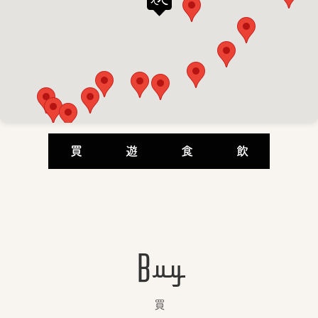
買
遊
食
飲
Buy
買