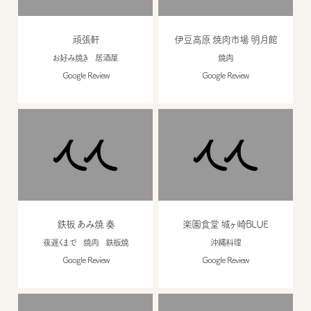
頑張軒
伊豆高原 焼肉市場 明月館
お好み焼き
居酒屋
焼肉
Google Review
Google Review
鉄板 あみ焼 奏
楽園食堂 城ヶ崎BLUE
夜遅くまで
焼肉
鉄板焼
沖縄料理
Google Review
Google Review