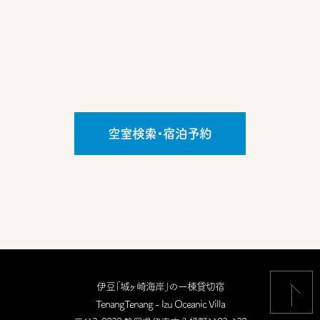
空室検索・宿泊予約
伊豆「城ヶ崎海岸」の一棟貸切宿
TenangTenang - Izu Oceanic Villa