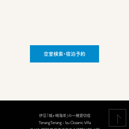
空室検索・宿泊予約
伊豆「城ヶ崎海岸」の一棟貸切宿
TenangTenang - Izu Oceanic Villa