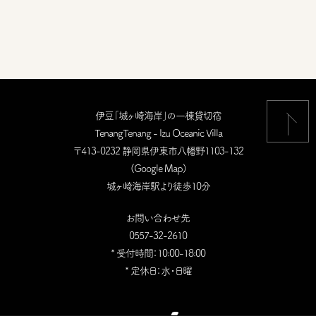
伊豆「城ヶ崎海岸」の一棟貸切宿
TenangTenang - Izu Oceanic Villa
〒413-0232 静岡県伊東市八幡野1103-132
(
Google Map
)
城ヶ崎海岸駅より徒歩10分
お問い合わせ先
0557-32-2610
* 受付時間：10:00-18:00
* 定休日：水・日曜