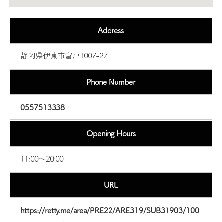
Address
静岡県伊東市富戸1007-27
Phone Number
0557513338
Opening Hours
11:00〜20:00
URL
https://retty.me/area/PRE22/ARE319/SUB31903/100