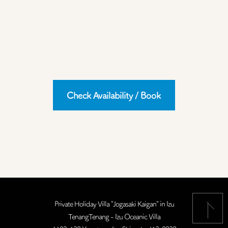
Check Availability / Book
Private Holiday Villa "Jogasaki Kaigan" in Izu
TenangTenang - Izu Oceanic Villa